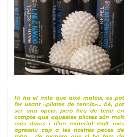
Hi ha el mite que això mateix, es pot
fer usant «pilotes de tennis»… bé, pot
ser una opció, però heu de tenir en
compte que aquestes pilotes són molt
més dures i d’un material molt més
agressiu cap a les nostres peces de
roba , de manera que si ho fem de