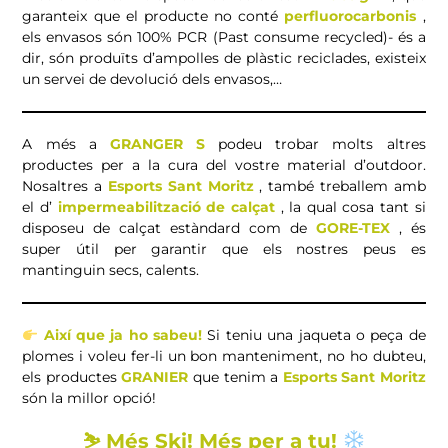
garanteix que el producte no conté
perfluorocarbonis
,
els envasos són 100% PCR (Past consume recycled)- és a
dir, són produïts d’ampolles de plàstic reciclades, existeix
un servei de devolució dels envasos,…
A més a
GRANGER
S
podeu trobar molts altres
productes per a la cura del vostre material d’outdoor.
Nosaltres a
Esports Sant Moritz
, també treballem amb
el d’
impermeabilització de calçat
, la qual cosa tant si
disposeu de calçat estàndard com de
GORE-TEX
, és
super útil per garantir que els nostres peus es
mantinguin secs, calents.
Així que ja ho sabeu!
Si teniu una jaqueta o peça de
plomes i voleu fer-li un bon manteniment, no ho dubteu,
els productes
GRANIER
que tenim a
Esports Sant Moritz
són la millor opció!
⛷
Més Ski! Més per a tu!