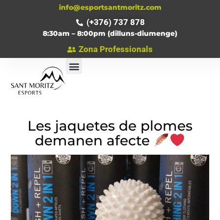
info@esportsantmoritz.com
(+376) 737 878
8:30am – 8:00pm (dilluns-diumenge)
Zona Professionals
RESERVA EL TEU MATERIAL
Les jaquetes de plomes
demanen afecte