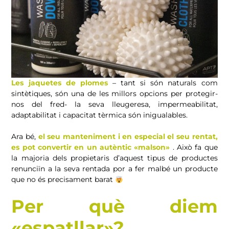
Les jaquetes de plomes
– tant si són naturals com
sintètiques, són una de les millors opcions per protegir-
nos del fred- la seva lleugeresa, impermeabilitat,
adaptabilitat i capacitat tèrmica són inigualables.
Ara bé,
el seu manteniment i en especial el seu rentat,
es pot convertir en un autèntic «malson»
. Això fa que
la majoria dels propietaris d’aquest tipus de productes
renunciïn a la seva rentada por a fer malbé un producte
que no és precisament barat
Per què diem
«espatllar»?