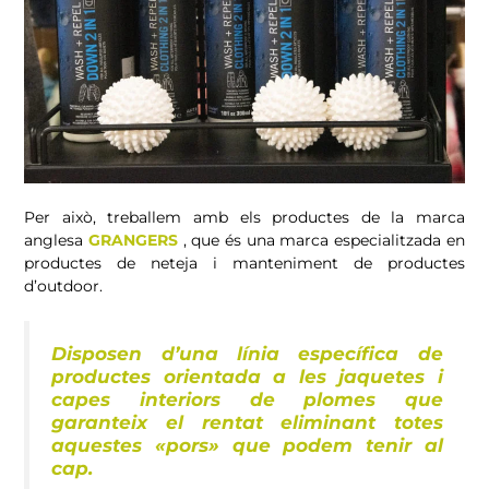
Per això, treballem amb els productes de la marca
anglesa
GRANGERS
, que és una marca especialitzada en
productes de neteja i manteniment de productes
d’outdoor.
Disposen d’una línia específica de
productes orientada a les jaquetes i
capes interiors de plomes que
garanteix el rentat eliminant totes
aquestes «pors» que podem tenir al
cap.